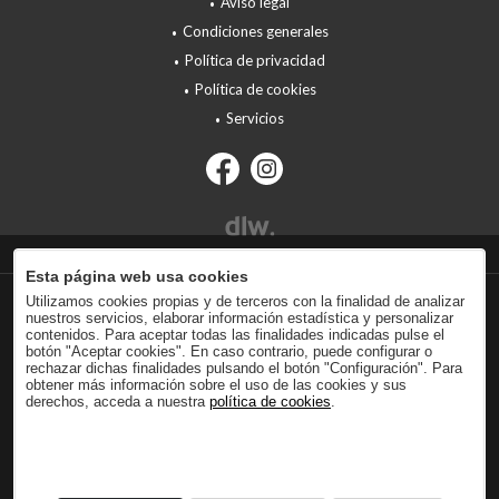
Aviso legal
Condiciones generales
Política de privacidad
Política de cookies
Servicios
Esta página web usa cookies
Utilizamos cookies propias y de terceros con la finalidad de analizar
nuestros servicios, elaborar información estadística y personalizar
contenidos. Para aceptar todas las finalidades indicadas pulse el
botón "Aceptar cookies". En caso contrario, puede configurar o
rechazar dichas finalidades pulsando el botón "Configuración". Para
obtener más información sobre el uso de las cookies y sus
derechos, acceda a nuestra
política de cookies
.